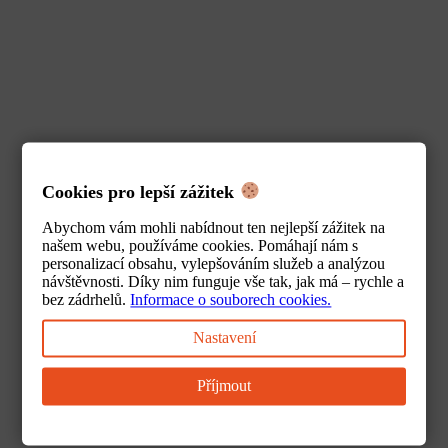
filip@itfuture.cz
Cookies pro lepší zážitek
Abychom vám mohli nabídnout ten nejlepší zážitek na
našem webu, používáme cookies. Pomáhají nám s
personalizací obsahu, vylepšováním služeb a analýzou
návštěvnosti. Díky nim funguje vše tak, jak má – rychle a
bez zádrhelů.
Informace o souborech cookies.
Bc. Lucie Johnová, DiS.
Nastavení
e-shop, propagace
+420 703 180 337
Příjmout
lucie@itfuture.cz